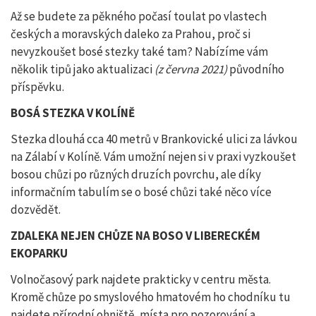
Až se budete za pěkného počasí toulat po vlastech
českých a moravských daleko za Prahou, proč si
nevyzkoušet bosé stezky také tam? Nabízíme vám
několik tipů jako aktualizaci
(z června 2021)
původního
příspěvku.
BOSÁ STEZKA V KOLÍNĚ
Stezka dlouhá cca 40 metrů v Brankovické ulici za lávkou
na Zálabí v Kolíně. Vám umožní nejen si v praxi vyzkoušet
bosou chůzi po různých druzích povrchu, ale díky
informačním tabulím se o bosé chůzi také něco více
dozvědět.
ZDALEKA NEJEN CHŮZE NA BOSO V LIBERECKÉM
EKOPARKU
Volnočasový park najdete prakticky v centru města.
Kromě chůze po smyslového hmatovém ho chodníku tu
najdete přírodní ohniště, místa pro pozorování a