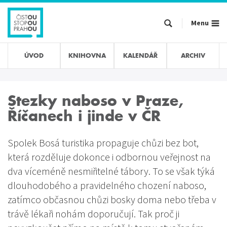
Přejít
k
Menu
hlavnímu
obsahu
ÚVOD
KNIHOVNA
KALENDÁŘ
ARCHIV
Stezky naboso v Praze,
Říčanech i jinde v ČR
Spolek Bosá turistika propaguje chůzi bez bot,
která rozděluje dokonce i odbornou veřejnost na
dva víceméně nesmiřitelné tábory. To se však týká
dlouhodobého a pravidelného chození naboso,
zatímco občasnou chůzi bosky doma nebo třeba v
trávě lékaři nohám doporučují. Tak proč ji