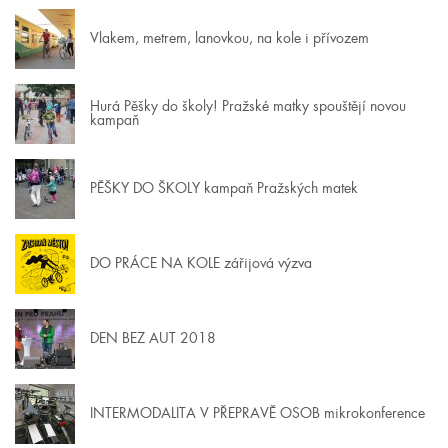
Vlakem, metrem, lanovkou, na kole i přívozem
Hurá Pěšky do školy! Pražské matky spouštějí novou
kampaň
PĚŠKY DO ŠKOLY kampaň Pražských matek
DO PRÁCE NA KOLE zářijová výzva
DEN BEZ AUT 2018
INTERMODALITA V PŘEPRAVĚ OSOB mikrokonference