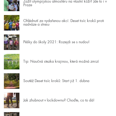
Zažít olympijskou atmosféru na vlastní kůži? Jde to i v
Praze
Ohlédnutí za vydařenou akcí: Deset tisíc kroků proti
nadváze a stresu
Pěšky do školy 2021: Rozejdi se s nudou!
Tip: Naučná stezka krajinou, která možná zmizí
Soutěž Deset tisíc kroků: Start již 1. dubna
Jak zhubnout v lockdownu? Choďte, co to dá!