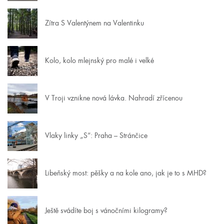
Zítra S Valentýnem na Valentinku
Kolo, kolo mlejnský pro malé i velké
V Troji vznikne nová lávka. Nahradí zřícenou
Vlaky linky „S“: Praha – Stránčice
Libeňský most: pěšky a na kole ano, jak je to s MHD?
Ještě svádíte boj s vánočními kilogramy?