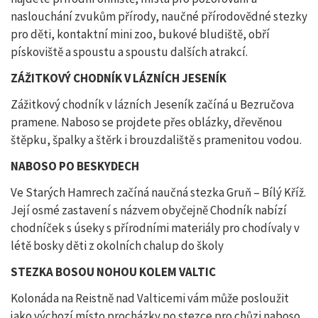
naslouchání zvukům přírody, naučné přírodovědné stezky
pro děti, kontaktní mini zoo, bukové bludiště, obří
pískoviště a spoustu a spoustu dalších atrakcí.
ZÁŽITKOVÝ CHODNÍK V LÁZNÍCH JESENÍK
Zážitkový chodník v lázních Jeseník začíná u Bezručova
pramene. Naboso se projdete přes oblázky, dřevěnou
štěpku, špalky a štěrk i brouzdaliště s pramenitou vodou.
NABOSO PO BESKYDECH
Ve Starých Hamrech začíná naučná stezka Gruň – Bílý Kříž.
Její osmé zastavení s názvem obyčejně Chodník nabízí
chodníček s úseky s přírodními materiály pro chodívaly v
létě bosky děti z okolních chalup do školy
STEZKA BOSOU NOHOU KOLEM VALTIC
Kolonáda na Reistně nad Valticemi vám může posloužit
jako výchozí místo procházky po stezce pro chůzi naboso,