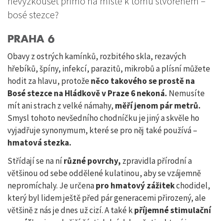
nevyzkoušet přímo na místě k tomu stvořeném –
bosé stezce?
PRAHA 6
Obavy z ostrých kamínků, rozbitého skla, rezavých
hřebíků, špíny, infekcí, parazitů, mikrobů a plísní můžete
hodit za hlavu, protože
něco takového se prostě na
Bosé stezce na Hládkově v Praze 6 nekoná.
Nemusíte
mít ani strach z velké námahy,
měří jenom pár metrů.
Smysl tohoto nevšedního chodníčku je jiný a skvěle ho
vyjadřuje synonymum, které se pro něj také používá –
hmatová stezka.
Střídají se na ní
různé povrchy,
zpravidla přírodní a
většinou od sebe oddělené kulatinou, aby se vzájemně
nepromíchaly. Je určena
pro hmatový zážitek
chodidel,
který byl lidem ještě před pár generacemi přirozený, ale
většině z nás je dnes už cizí. A také k
příjemné stimulační