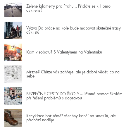
Zelené kilometry pro Prahu... Přidáte se k Homo
cykliens?
Výzva Do práce na kole bude mapovat skutečné trasy
cyklistů
Kam v sobotu? S Valentýnem na Valentinku
Mrzne? Chůze vás zahřeje, ale je dobré vědět, co na
sebe
BEZPEČNÉ CESTY DO ŠKOLY – účinná pomoc školám
při řešení problémů s dopravou
Recyklace bot: téměř všechny končí na smetišti, ale
přichází naděje...