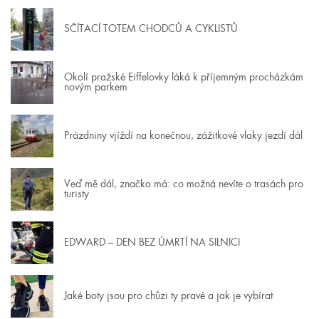
SČÍTACÍ TOTEM CHODCŮ A CYKLISTŮ
Okolí pražské Eiffelovky láká k příjemným procházkám
novým parkem
Prázdniny vjíždí na konečnou, zážitkové vlaky jezdí dál
Veď mě dál, značko má: co možná nevíte o trasách pro
turisty
EDWARD – DEN BEZ ÚMRTÍ NA SILNICI
Jaké boty jsou pro chůzi ty pravé a jak je vybírat