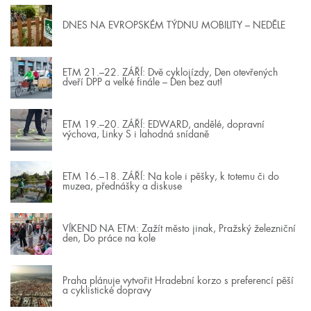
DNES NA EVROPSKÉM TÝDNU MOBILITY – NEDĚLE
ETM 21.–22. ZÁŘÍ: Dvě cyklojízdy, Den otevřených
dveří DPP a velké finále – Den bez aut!
ETM 19.–20. ZÁŘÍ: EDWARD, andělé, dopravní
výchova, Linky S i lahodná snídaně
ETM 16.–18. ZÁŘÍ: Na kole i pěšky, k totemu či do
muzea, přednášky a diskuse
VÍKEND NA ETM: Zažít město jinak, Pražský železniční
den, Do práce na kole
Praha plánuje vytvořit Hradební korzo s preferencí pěší
a cyklistické dopravy