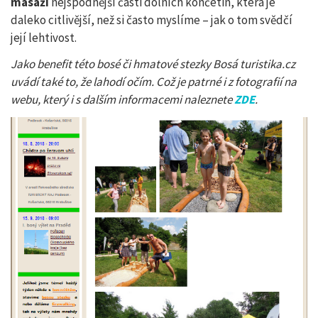
masáži
nejspodnější části dolních končetin, která je
daleko citlivější, než si často myslíme – jak o tom svědčí
její lehtivost.
Jako benefit této bosé či hmatové stezky Bosá turistika.cz
uvádí také to, že lahodí očím. Což je patrné i z fotografií na
webu, který i s dalším informacemi naleznete
ZDE
.