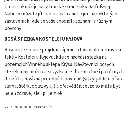
která pokračuje na rakouské straně jako Barfußweg.
Naboso můžete jít celou cestu anebo jen na některých
zastaveních, kde se vaše chodidla seznámí s různými
povrchy.
BOSÁ STEZKA V KOSTELCI U KYJOVA
Bosou stezkou se projdou zájemci o bosonohou turistiku
také v Kostelci u Kyjova, kde se nachází stezka na
pozemcích Vinného sklepa Krýsa. Návštěvníci bosých
stezek mají možnost si vyzkoušet bosou chůzi po různých
druzích převážně přírodních povrchů (šišky, jehličí, písek,
sláma, štěrk, oblázky aj.) a přesvědčit se, že to může být
nejen zdravé, ale i příjemné.
27. 3. 2018
■
Roman Sovák