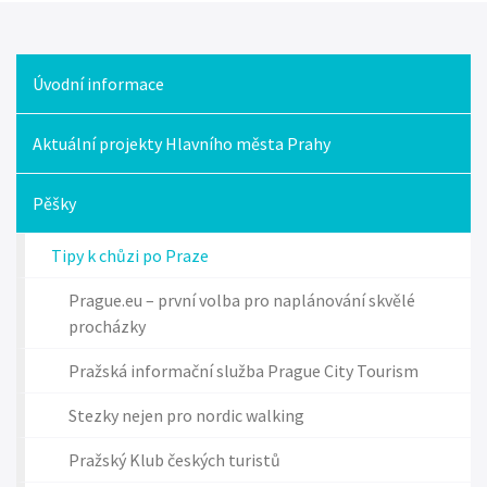
Úvodní informace
Knihovna
Aktuální projekty Hlavního města Prahy
Pěšky
Tipy k chůzi po Praze
Prague.eu – první volba pro naplánování skvělé
procházky
Pražská informační služba Prague City Tourism
Stezky nejen pro nordic walking
Pražský Klub českých turistů