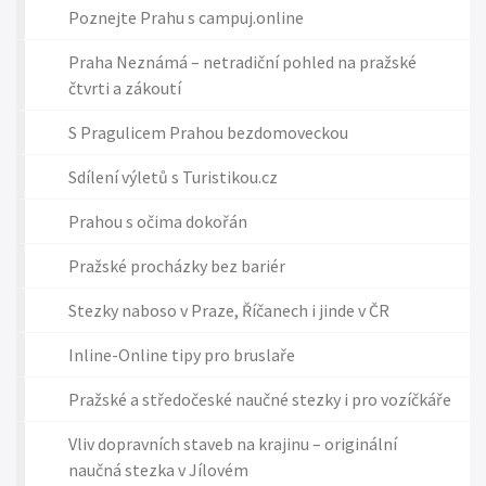
Poznejte Prahu s campuj.online
Praha Neznámá – netradiční pohled na pražské
čtvrti a zákoutí
S Pragulicem Prahou bezdomoveckou
Sdílení výletů s Turistikou.cz
Prahou s očima dokořán
Pražské procházky bez bariér
Stezky naboso v Praze, Říčanech i jinde v ČR
Inline-Online tipy pro bruslaře
Pražské a středočeské naučné stezky i pro vozíčkáře
Vliv dopravních staveb na krajinu – originální
naučná stezka v Jílovém