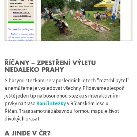
ŘÍČANY – ZPESTŘENÍ VÝLETU
NEDALEKO PRAHY
S bosými stezkami se v posledních letech "roztrhl pytel"
a nemůžeme je vysledovat všechny. Přidáváme alespoň
ještě jeden tip na bosonohou stezku s interaktivními
prvky na trase
Kančí stezky
v Říčanském lese u
Říčan. Trasa samotná zábavnou formou mapuje život
divokých prasat.
A JINDE V ČR?